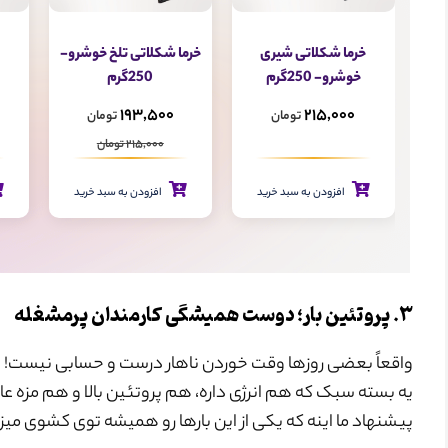
خرما شکلاتی تلخ خوشرو-
خرما شکلاتی شیری
خرم
250گرم
خوشرو- 250گرم
215,000
193,500
تومان
تومان
215,000 تومان
د
افزودن به سبد خرید
افزودن به سبد خرید
۳. پروتئین بار؛ دوست همیشگی کارمندان پرمشغله
واقعاً بعضی روزها وقت خوردن ناهار درست و حسابی نیست! در 
یه بسته سبک که هم انرژی داره، هم پروتئین بالا و هم مزه عا
پیشنهاد ما اینه که یکی از این بارها رو همیشه توی کشوی میز