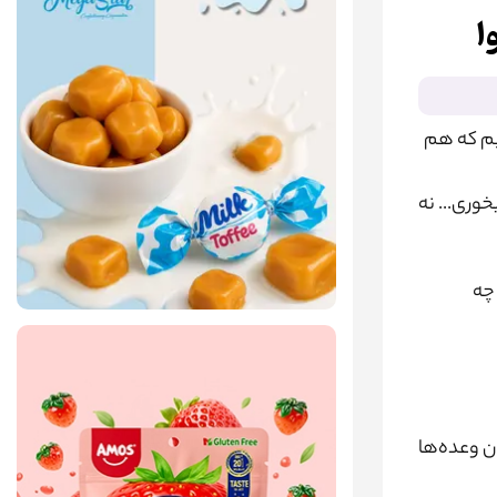
ا
یم که هم
خوری... نه
 چه
ن وعده‌ها