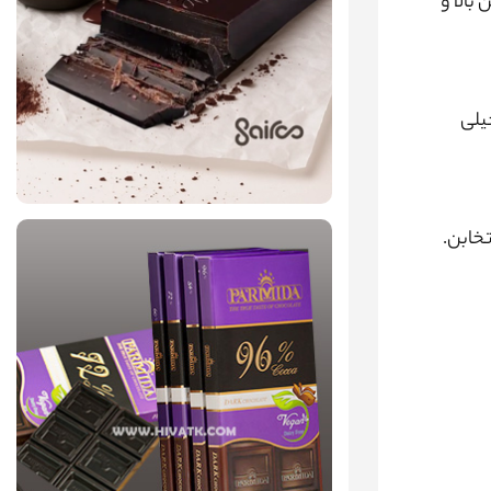
بالا و
یلی
تخابن.