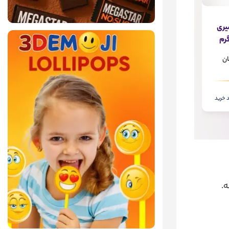
خوشرو-
خرما شکلاتی شیری
خوشرو- 250گرم
215,000
ان
تومان
 خرید
افزودن به سبد خرید
ه.