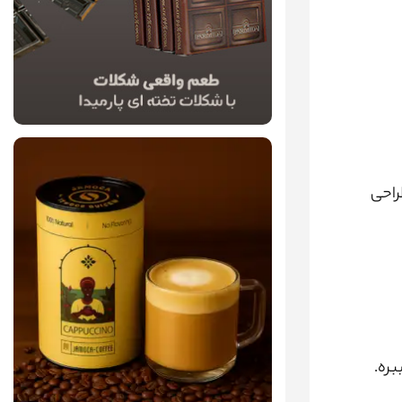
راحی
بره.