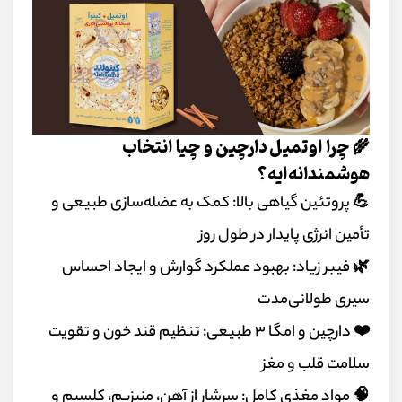
🌾 چرا اوتمیل دارچین و چیا انتخاب
هوشمندانه‌ایه؟
💪 پروتئین گیاهی بالا: کمک به عضله‌سازی طبیعی و
تأمین انرژی پایدار در طول روز
🌿 فیبر زیاد: بهبود عملکرد گوارش و ایجاد احساس
سیری طولانی‌مدت
❤️ دارچین و امگا ۳ طبیعی: تنظیم قند خون و تقویت
سلامت قلب و مغز
🧠 مواد مغذی کامل: سرشار از آهن، منیزیم، کلسیم و