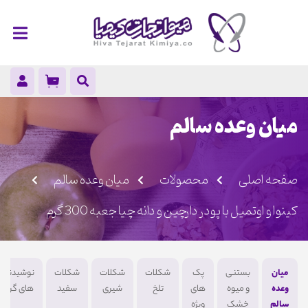
میان وعده سالم
صفحه اصلی
محصولات
میان وعده سالم
کینوا و اوتمیل با پودر دارچین و دانه چیا جعبه 300 گرم
میان
بستنی
پک
شکلات
شکلات
شکلات
نوشیدنی
وعده
و میوه
های
تلخ
شیری
سفید
های گرم
سالم
خشک
ویژه