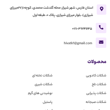
استان فارس، شهر شیراز، محله گلدشت محمدی، کوچه 1(27میرزای
شیرازی)، بلوار میرزای شیرازی، پلاک 0، طبقه اول
071-36241645
hivatk1@gmail.com
محصولات
شکلات کادویی
شکلات تخته ای
شکلات تلخ
شکلات شیری
شکلات پذیرایی
نوشیدنی های گرم
شکلات صبجانه
پاستیل