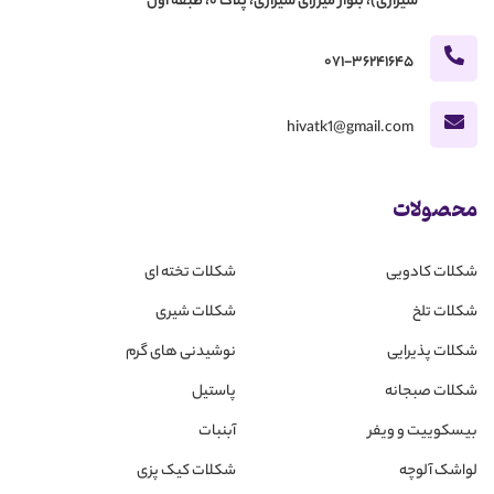
شیرازی)، بلوار میرزای شیرازی، پلاک 0، طبقه اول
071-36241645
hivatk1@gmail.com
محصولات
شکلات کادویی
شکلات تخته ای
شکلات تلخ
شکلات شیری
شکلات پذیرایی
نوشیدنی های گرم
شکلات صبجانه
پاستیل
بیسکوییت و ویفر
آبنبات
لواشک آلوچه
شکلات کیک پزی