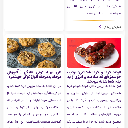
هستید،غلات بار توین سیل انتخابی
هوشمندانه و مطمئن است.
نمایش بیشتر
فواید خرما و خرما شکلاتی؛ ترکیب
طرز تهیه کوکی خانگی | آموزش
خوشمزه‌ای که سلامت و انرژی را به
مرحله‌به‌مرحله انواع کوکی خوشمزه
بدن شما هدیه می‌دهد
این مقاله به بررسی کامل فواید خرما و خرما
در این مقاله به شما آموزش می‌دهیم چطور
شکلاتی می‌پردازد؛ از ارزش غذایی و
کوکی خانگی خوشمزه و نرم درست کنید. از
ویتامین‌های موجود در خرما گرفته تا خواص
آماده‌سازی مواد اولیه تا پخت مرحله‌به‌مرحله
ترکیب آن با شکلات برای تقویت انرژی،
و نکات حرفه‌ای برای انواع کوکی‌ها مثل
بهبود خلق‌وخو و سلامت قلب. در ادامه
شکلاتی، جو دوسر و کره‌ای را خواهید
توضیح داده شده که چرا خرما شکلاتی یک
آموخت. همچنین اشتباهات رایج، روش‌های