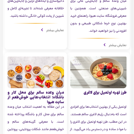
میان وعده سالم و جایگزینی عالی برای
ذخیره‌سازی و ایده‌های تزئین و جایگزین‌های
شیرینی‌های صنعتی است. همچنین با
خلاقانه معرفی شده‌اند تا تجربه‌ای کامل و
معرفی فروشگاه سایت هیوا، راهنمای خرید
شیرین از پخت کوکی خانگی داشته باشید.
بهترین نوع خرما شکلاتی طبیعی و بدون
نمایش بیشتر
افزودنی را نیز خواهید خواند.
نمایش بیشتر
طرز تهیه اوتمیل برای لاغری
میان وعده سالم برای محل کار و
باشگاه؛ انتخاب‌هایی خوش‌طعم از
سایت هیوا
اوتمیل یکی از بهترین انتخاب‌ها برای افرادی
در این مقاله به اهمیت انتخاب میان وعده
است که به‌دنبال رژیم لاغری سالم هستند.
سالم برای محل کار و باشگاه پرداخته شده
در این مطلب، طرز تهیه اوتمیل برای لاغری را
است. با معرفی گزینه‌های سالم و
با مواد ساده و در دسترس یاد می‌گیرید. از
خوش‌طعم مانند شکلات پروتئینی، پروتئین