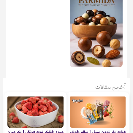
آخرین مقالات
غلات بار توین سیل | سالم،خوش
میوه خشک توت فرنگی | یک میان