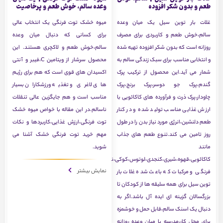
طعم و بدون شکر افزوده
وعده سالم، خوش طعم و پرخاصیت
غلات بار توین سیل یک میان وعده
میوه خشک توت فرنگی یک انتخاب عالی
سالم،خوش طعم و کاربردی برای مصرف
برای کسانی که دنبال میان وعده
روزانه است که بدون شکر افزوده تهیه شده
سالم،خوش طعم و لاکچری هستند. این
و انتخابی مناسب برای سبک زندگی سالم به
محصول سرشار از ویتامین C،فیبر و آنتی
شمار می آید.این محصول از ترکیب پرک
اکسیدان های قوی است که هم برای رژیم
گندم،پرک جو دوسر،پرک برنج،پرک
های لاغری و تغذیه ورزشکاران بسیار
چاودار،پرک ذرت و فرآورده های کاکائویی با
مناسب است و هم جایگزین عالی تنقلات
ارزش غذایی مناسب تولید شده و در کنار
ناسالم.در این مقاله با خواص میوه خشک
طعم دلنشین،انرژی مورد نیاز بدن را در طول
توت فرنگی،ارزش غذایی،کاربردها و نکات
روز تامین می کند.تنوع طعم های جذاب
مهم خرید توت فرنگی خشک آشنا می
مانند
شوید.
کاکائویی،قهوه،شیری،کنجدی،لوتوس،کوکی،نارگیلی،توت
نمایش بیشتر
فرنگی و مرکبات که باعث شده غلات بار
توین سیل برای همه سلیقه ها از کودکان تا
بزرگسالان گزینه ای ایده آل باشد.اگر به
دنبال یک اسنک سالم،قابل حمل و خوشمزه
برای محل کار،مدرسه یا میان وعده روزانه