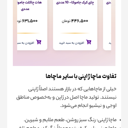
چای کرک جاموکا- 10 عددی
هات چاکلت جاموکا- 16
هات
عددی
00
631,500
446,500
ن
تومان
تومان
رید
افزودن به سبد خرید
افزودن به سبد خرید
تفاوت ماچا ژاپنی با سایر ماچاها
خیلی از ماچاهایی که در بازار هستند اصلاً ژاپنی
نیستند. تولید ماچا اصل در ژاپن و به‌خصوص مناطق
اوجی و نیشیو انجام می‌شود.
ماچا ژاپنی: رنگ سبز روشن، طعم ملایم و شیرین.