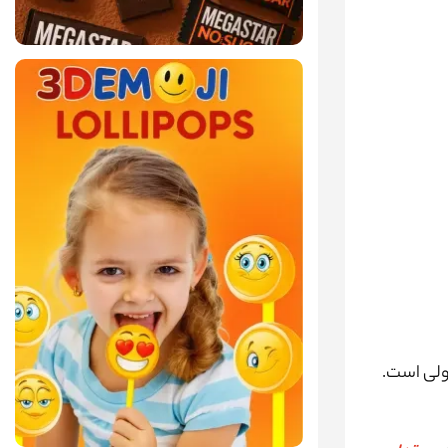
ن معادل حدود 3 تا 4 فنجان قهوه معمولی است.