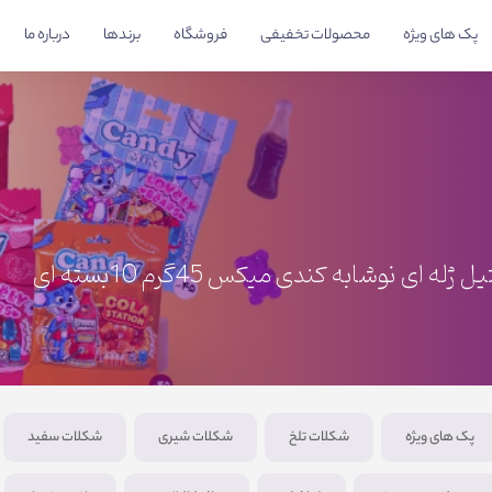
پک های ویژه
محصولات تخفیفی
فروشگاه
برندها
درباره ما
 ژله ای نوشابه کندی میکس 45گرم 10بسته ای
پک های ویژه
شکلات تلخ
شکلات شیری
شکلات سفید