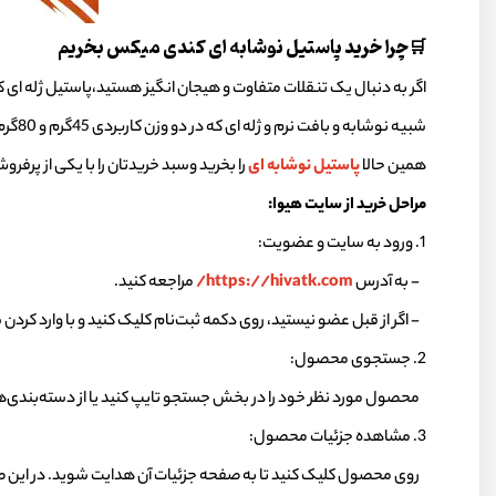
🛒چرا خرید پاستیل نوشابه ای کندی میکس بخریم
اگر به دنبال یک تنقلات متفاوت و هیجان انگیز هستید،
پاستیل ژله ای
شبیه نوشابه و بافت نرم و ژله ای که در دو وزن کاربردی 45گرم و 80گرم عرضه می شود تا بتوانید متناسب با نیاز خود بهترین انتخاب را داشته باشید و تجربه ای شیرین و خاص را برای شما رقم بزند.
همین حالا
پاستیل نوشابه ای
را بخرید وسبد خریدتان را با یکی از پر
مراحل خرید از سایت هیوا:
1. ورود به سایت و عضویت:
- به آدرس
https://hivatk.com/
مراجعه کنید.
- اگر از قبل عضو نیستید، روی دکمه ثبت‌نام کلیک کنید و با وارد کردن 
2. جستجوی محصول:
محصول مورد نظر خود را در بخش جستجو تایپ کنید یا از دسته‌بندی‌
3. مشاهده جزئیات محصول:
روی محصول کلیک کنید تا به صفحه جزئیات آن هدایت شوید. در این ص