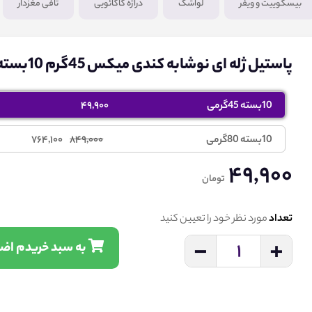
بیسکوییت و ویفر
لواشک
دراژه کاکائویی
تافی مغزدار
پاستیل ژله ای نوشابه کندی میکس 45گرم 10بسته ای
10بسته 45گرمی
49,900
10بسته 80گرمی
849,000
764,100
49,900
تومان
تعداد
مورد نظر خود را تعیین کنید
-
+
1
به سبد خریدم اضافه کن