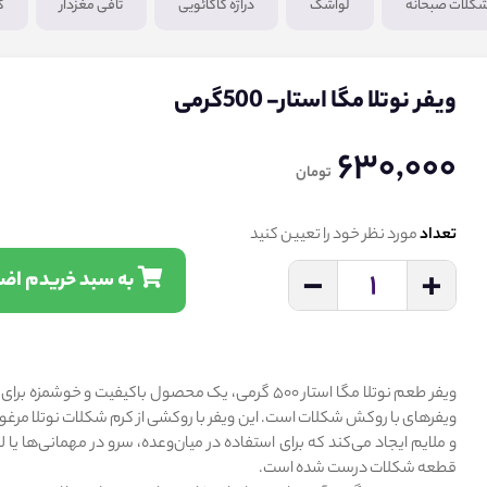
کلات صبحانه
لواشک
دراژه کاکائویی
تافی مغزدار
ک
ویفر نوتلا مگا استار- 500گرمی
630,000
تومان
تعداد
مورد نظر خود را تعیین کنید
-
+
1
به سبد خریدم اضافه کن
ویفر طعم نوتلا مگا استار ۵۰۰ گرمی، یک محصول باکیفیت و خوشمزه 
ویفرهای با روکش شکلات است. این ویفر با روکشی از کرم شکلات نوتلا مر
و ملایم ایجاد می‌کند که برای استفاده در میان‌وعده، سرو در مهمانی‌ها یا 
قطعه شکلات درست شده است.