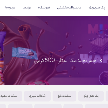
پک های ویژه
محصولات تخفیفی
فروشگاه
برندها
درباره ما
ویفر نوتلا مگا استار- 500گرمی
پک های ویژه
شکلات تلخ
شکلات شیری
شکلات سفید