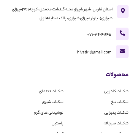
استان فارس، شهر شیراز، محله گلدشت محمدی، کوچه 1(27میرزای
شیرازی)، بلوار میرزای شیرازی، پلاک 0، طبقه اول
071-36241645
hivatk1@gmail.com
محصولات
شکلات کادویی
شکلات تخته ای
شکلات تلخ
شکلات شیری
شکلات پذیرایی
نوشیدنی های گرم
شکلات صبجانه
پاستیل