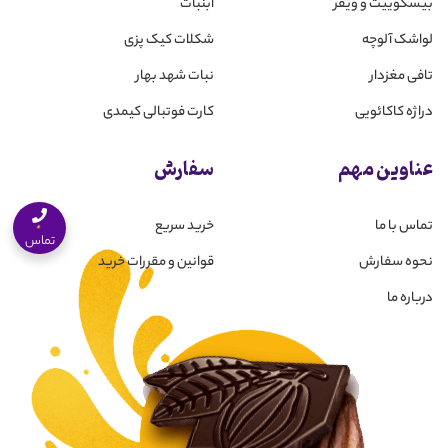
بیسکوییت و ویفر
آبنبات
لواشک آلوچه
شکلات کیک پزی
تافی مغزدار
نبات شهد بهار
دراژه کاکائویی
کارت فوتبالی کیمدی
عناوین مهم
سفارش
تماس با ما
خرید سریع
تماس
نحوه سفارش
قوانین و مقررات خرید
درباره ما