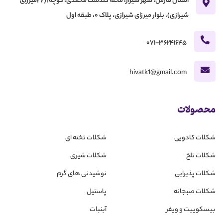
استان فارس، شهر شیراز، محله گلدشت محمدی، کوچه 1(27میرزای
شیرازی)، بلوار میرزای شیرازی، پلاک 0، طبقه اول
071-36241645
hivatk1@gmail.com
محصولات
شکلات کادویی
شکلات تخته ای
شکلات تلخ
شکلات شیری
شکلات پذیرایی
نوشیدنی های گرم
شکلات صبجانه
پاستیل
بیسکوییت و ویفر
آبنبات