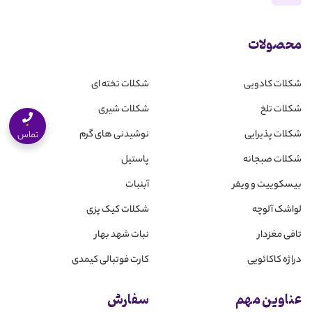
محصولات
شکلات کادویی
شکلات تخته ای
شکلات تلخ
شکلات شیری
شکلات پذیرایی
نوشیدنی های گرم
تماس
شکلات صبجانه
پاستیل
بیسکوییت و ویفر
آبنبات
لواشک آلوچه
شکلات کیک پزی
تافی مغزدار
نبات شهد بهار
دراژه کاکائویی
کارت فوتبالی کیمدی
عناوین مهم
سفارش