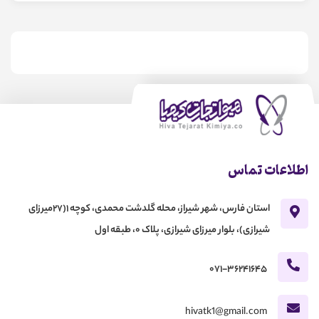
اطلاعات تماس
استان فارس، شهر شیراز، محله گلدشت محمدی، کوچه 1(27میرزای
شیرازی)، بلوار میرزای شیرازی، پلاک 0، طبقه اول
071-36241645
hivatk1@gmail.com